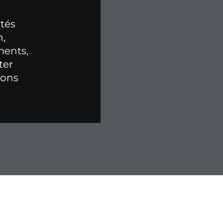
ités
n,
ments,
ter
ions