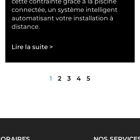
cette contrainte grâce à la piscine
connectée, un système intelligent
automatisant votre installation à
distance.
Lire la suite >
1
2
3
4
5
ORAIRES
NOS SERVICE