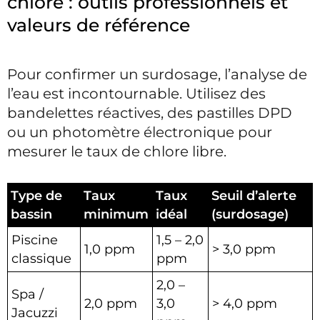
chlore : outils professionnels et
valeurs de référence
Pour confirmer un surdosage, l’analyse de
l’eau est incontournable. Utilisez des
bandelettes réactives, des pastilles DPD
ou un photomètre électronique pour
mesurer le taux de chlore libre.
Type de
Taux
Taux
Seuil d’alerte
bassin
minimum
idéal
(surdosage)
Piscine
1,5 – 2,0
1,0 ppm
> 3,0 ppm
classique
ppm
2,0 –
Spa /
2,0 ppm
3,0
> 4,0 ppm
Jacuzzi