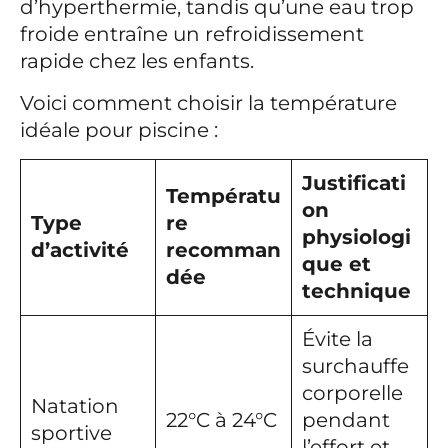
d’hyperthermie, tandis qu’une eau trop
froide entraîne un refroidissement
rapide chez les enfants.
Voici comment choisir la température
idéale pour piscine :
Justificati
Températu
on
Type
re
physiologi
d’activité
recomman
que et
dée
technique
Évite la
surchauffe
corporelle
Natation
22°C à 24°C
pendant
sportive
l’effort et